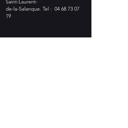
Saint-Laurent-
de-la-Salanque. Tel :
04 68 73 07
19
​​
Le Barcarès
Sainte Laurent de la Salanque
Torcatis
Le Cheval dans L'arbre
La Petite Escapade